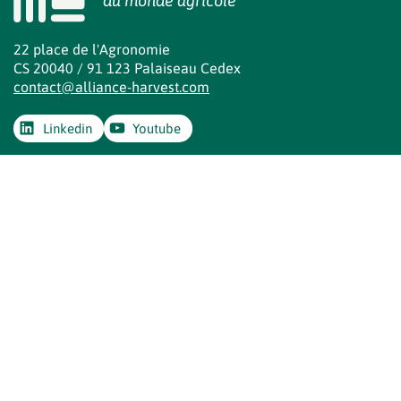
du monde agricole
22 place de l'Agronomie
CS 20040 / 91 123 Palaiseau Cedex
contact@alliance-harvest.com
Linkedin
Youtube
Alliance H@rvest
Qui sommes-nous ?
Objectifs et missions
Gouvernance
L’équipe de pilotage
Nos partenaires
Nos actions
Tous les projets
Publications, interventions et autres ressources