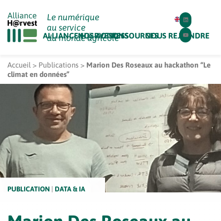
Le numérique
Linkedin
au service
Alliance
ALLIANCE H@RVEST
NOS ACTIONS
RESSOURCES
NOUS REJOINDRE
du monde agricole
Youtube
H@rvest
Alliance
H@rvest
Accueil
>
Publications
>
Marion Des Roseaux au hackathon “Le
climat en données”
PUBLICATION
|
DATA & IA